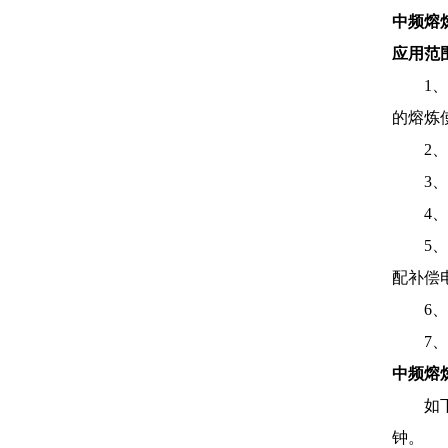
中频熔
应用范
1、设
的熔炼
2、与
3、设
4、中
5、频
配补偿
6、方
7、加
中频熔
如下表
钟。