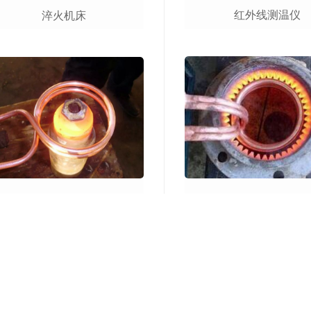
红外线测温仪
淬火机床
钻头焊接
齿轮淬火