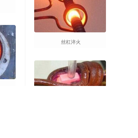
丝杠淬火
车刀焊接